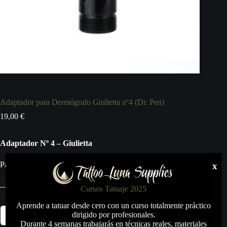
Adaptador para Dermógrafo Giulietta nº4 (Dr. Pen)
19,00
€
Adaptador Nº 4 – Giulietta
Para Cartuchos Dr. Pen
x
Cursos Tatuaje 2025
Aprende a tatuar desde cero con un curso totalmente práctico
Adaptador
dirigido por profesionales.
Añadir al carrito
para
Durante 4 semanas trabajarás en técnicas reales, materiales
Dermógrafo