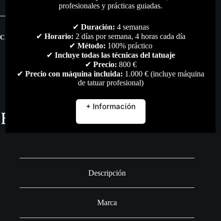
profesionales y prácticas guiadas.
Giulietta
nº4
(Dr.
✔
Duración:
4 semanas
Pen)
✔
Horario:
2 días por semana, 4 horas cada día
CATEGORÍAS:
DERMOGRAFO
,
TODO
cantidad
✔
Método:
100% práctico
✔
Incluye todas las técnicas del tatuaje
✔
Precio:
800 €
✔
Precio con máquina incluida:
1.000 € (incluye máquina
de tatuar profesional)
+ Información
Descripción
Marca