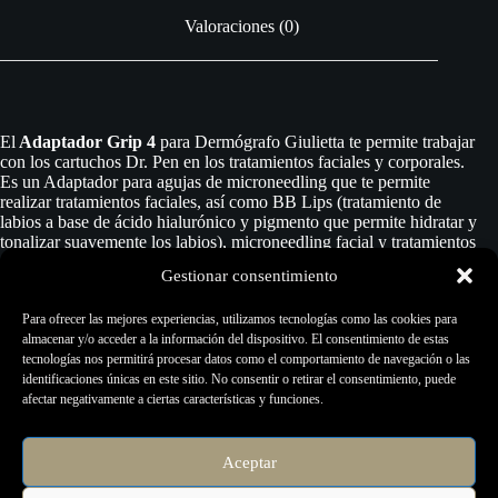
Valoraciones (0)
El
Adaptador Grip 4
para Dermógrafo Giulietta te permite trabajar
con los cartuchos Dr. Pen en los tratamientos faciales y corporales.
Es un Adaptador para agujas de microneedling que te permite
realizar tratamientos faciales, así como BB Lips (tratamiento de
labios a base de ácido hialurónico y pigmento que permite hidratar y
tonalizar suavemente los labios), microneedling facial y tratamientos
corporales como estrías y cicatrices.
Gestionar consentimiento
Sobre el Dermógrafo Giulietta:
Para ofrecer las mejores experiencias, utilizamos tecnologías como las cookies para
almacenar y/o acceder a la información del dispositivo. El consentimiento de estas
Es un equipo completo y moderno para trabajar con precisión todas
tecnologías nos permitirá procesar datos como el comportamiento de navegación o las
las técnicas de micropigmentación. Muy versátil,
Giulietta
ya está
identificaciones únicas en este sitio. No consentir o retirar el consentimiento, puede
conectado al cable y a la fuente. Fue desarrollado para uso exclusivo
afectar negativamente a ciertas características y funciones.
con la aplicación Nuance, que ofrece funciones innovadoras como
comando de voz y función de memoria preestablecida.
Aceptar
¡Atrévete a explorar todas las posibilidades con Giulietta!