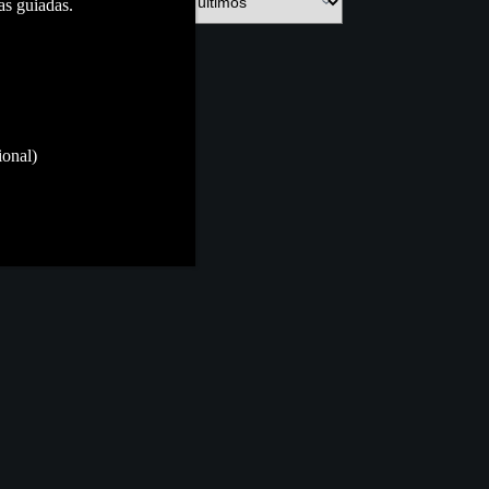
as guiadas.
ional)