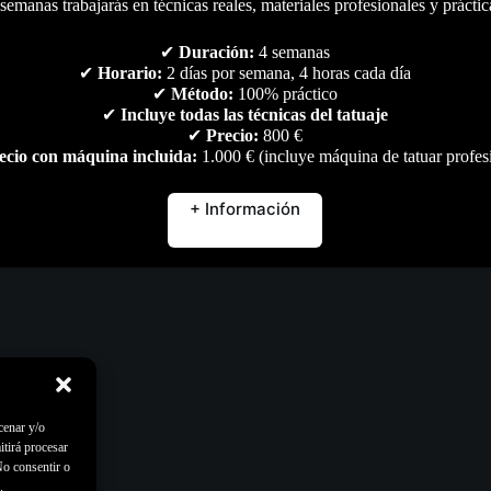
semanas trabajarás en técnicas reales, materiales profesionales y práctic
✔
Duración:
4 semanas
✔
Horario:
2 días por semana, 4 horas cada día
✔
Método:
100% práctico
✔
Incluye todas las técnicas del tatuaje
✔
Precio:
800 €
ecio con máquina incluida:
1.000 € (incluye máquina de tatuar profes
+ Información
cenar y/o
itirá procesar
No consentir o
.