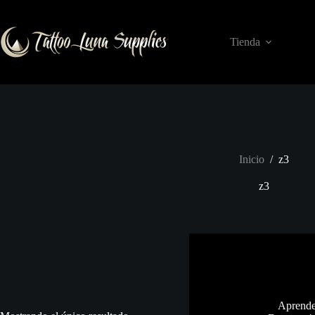
Saltar
al
contenido
Tienda
Inicio
/
z3
z3
Aprende 