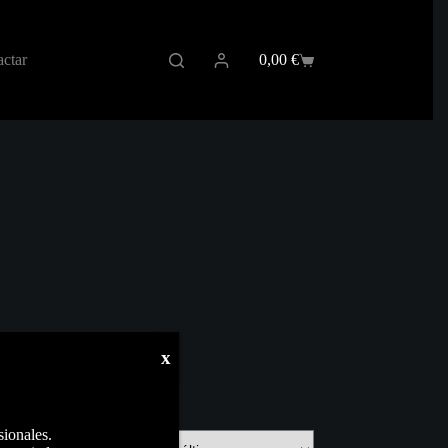
ctar
0,00
€
Carro
de
compra
x
sionales.