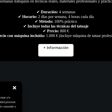
semanas trabajarás en técnicas reales, materiales profesionales y práctic
✔
Duración:
4 semanas
✔
Horario:
2 días por semana, 4 horas cada día
✔
Método:
100% práctico
✔
Incluye todas las técnicas del tatuaje
✔
Precio:
800 €
ecio con máquina incluida:
1.000 € (incluye máquina de tatuar profes
+ Información
cenar y/o
itirá procesar
No consentir o
.