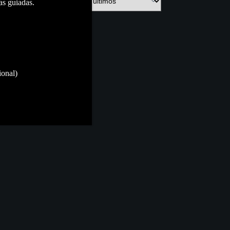
as guiadas.
ional)