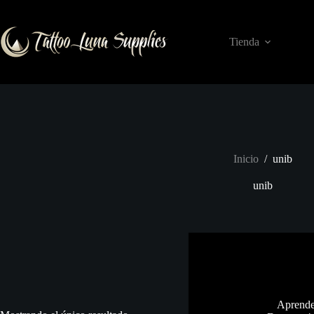
Saltar
al
contenido
Tienda
Inicio
/
unib
unib
Aprende 