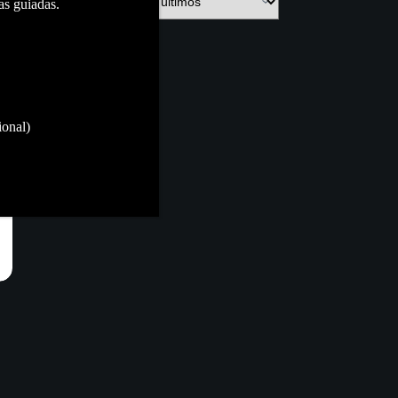
as guiadas.
ional)