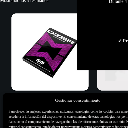
Ordenado
Mostrando los 3 resultados
Durante 4 
por
los
últimos
✔
Pr
Papel Stencil Ozer
Roll Paper Ozer
Gestionar consentimiento
32,50
€
48,50
€
Para ofrecer las mejores experiencias, utilizamos tecnologías como las cookies para alma
Stencil
,
Todo
Stencil
,
To
acceder a la información del dispositivo. El consentimiento de estas tecnologías nos perm
datos como el comportamiento de navegación o las identificaciones únicas en este sitio. 
retirar el consentimiento, puede afectar negativamente a ciertas características y funciones