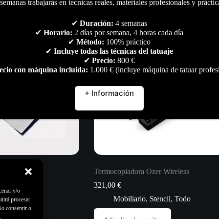
semanas trabajarás en técnicas reales, materiales profesionales y práctic
✔
Duración:
4 semanas
✔
Horario:
2 días por semana, 4 horas cada día
✔
Método:
100% práctico
✔
Incluye todas las técnicas del tatuaje
✔
Precio:
800 €
ecio con máquina incluida:
1.000 € (incluye máquina de tatuar profes
+ Información
Termocopiadora Ozer Wireless
321,00
€
cenar y/o
do
Mobiliario
,
Stencil
,
Todo
itirá procesar
No consentir o
.