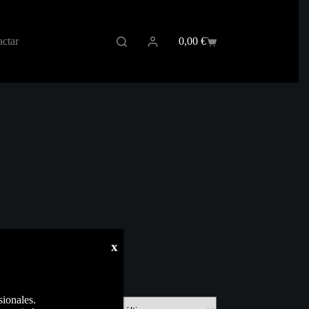
ctar
0,00
€
Carro
de
compra
x
sionales.