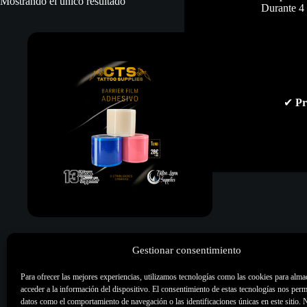
Mostrando el único resultado
Durante 4 
✔
Pr
Barrier Film
Gestionar consentimiento
21,00
€
Para ofrecer las mejores experiencias, utilizamos tecnologías como las cookies para alma
Accesorios
,
Higiene &
acceder a la información del dispositivo. El consentimiento de estas tecnologías nos perm
desinfección
,
Material artístico
,
Skin
datos como el comportamiento de navegación o las identificaciones únicas en este sitio. 
Care
,
Todo