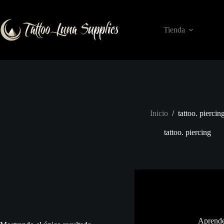
Saltar
al
contenido
Tienda
Inicio
/
tattoo. piercin
tattoo. piercing
Aprende 