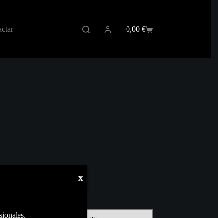
ctar
0,00
€
Carro
de
compra
x
sionales.