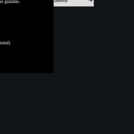
as guiadas.
ional)