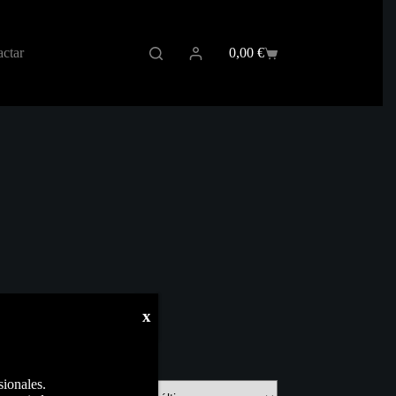
ctar
0,00
€
Carro
de
compra
x
sionales.