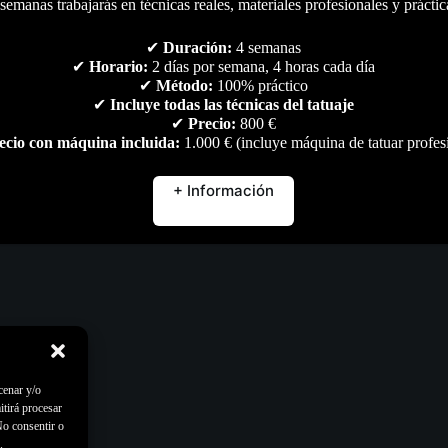
semanas trabajarás en técnicas reales, materiales profesionales y práctic
✔
Duración:
4 semanas
✔
Horario:
2 días por semana, 4 horas cada día
✔
Método:
100% práctico
✔
Incluye todas las técnicas del tatuaje
✔
Precio:
800 €
ecio con máquina incluida:
1.000 € (incluye máquina de tatuar profes
+ Información
cenar y/o
itirá procesar
No consentir o
.