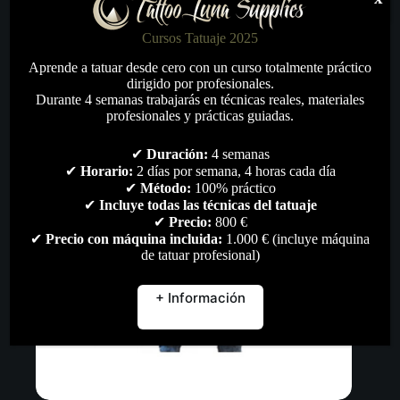
Este
Seleccionar opciones
producto
Cursos Tatuaje 2025
tiene
Aprende a tatuar desde cero con un curso totalmente práctico
múltiples
dirigido por profesionales.
variantes.
Durante 4 semanas trabajarás en técnicas reales, materiales
Las
profesionales y prácticas guiadas.
opciones
se
pueden
✔
Duración:
4 semanas
elegir
✔
Horario:
2 días por semana, 4 horas cada día
en
✔
Método:
100% práctico
la
✔
Incluye todas las técnicas del tatuaje
página
✔
Precio:
800 €
de
✔
Precio con máquina incluida:
1.000 € (incluye máquina
producto
de tatuar profesional)
+ Información