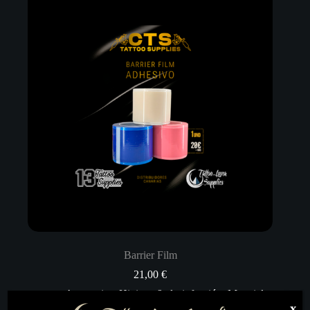
Barrier Film
21,00
€
Accesorios
,
Higiene & desinfección
,
Material
artístico
,
Skin Care
,
Todo
x