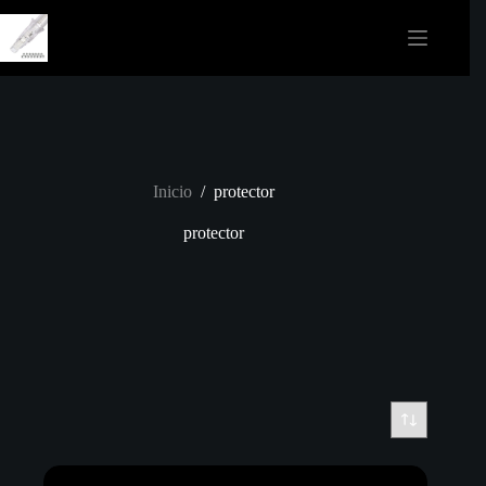
Saltar
al
contenido
Inicio
/
protector
protector