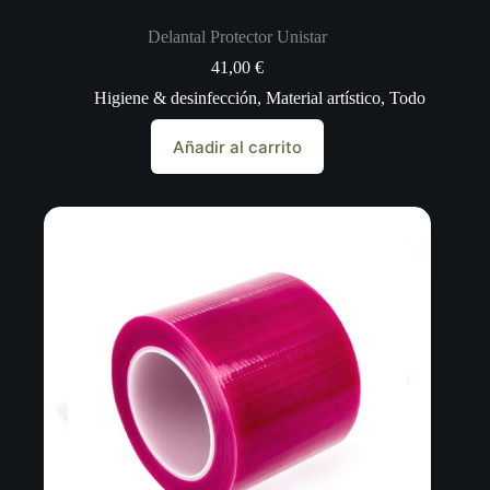
Delantal Protector Unistar
41,00
€
Higiene & desinfección
,
Material artístico
,
Todo
Añadir al carrito