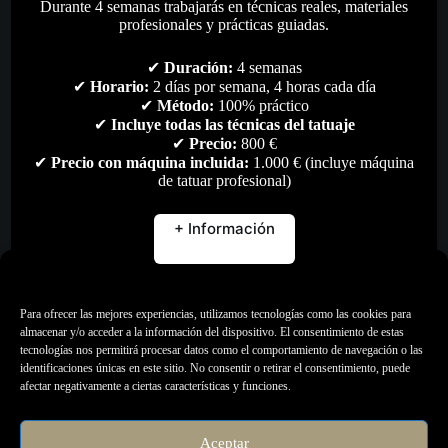
Durante 4 semanas trabajarás en técnicas reales, materiales
profesionales y prácticas guiadas.
✔
Duración:
4 semanas
✔
Horario:
2 días por semana, 4 horas cada día
✔
Método:
100% práctico
✔
Incluye todas las técnicas del tatuaje
✔
Precio:
800 €
✔
Precio con máquina incluida:
1.000 € (incluye máquina
de tatuar profesional)
+ Información
Gestionar consentimiento
Para ofrecer las mejores experiencias, utilizamos tecnologías como las cookies para
almacenar y/o acceder a la información del dispositivo. El consentimiento de estas
tecnologías nos permitirá procesar datos como el comportamiento de navegación o las
Papel de camilla
identificaciones únicas en este sitio. No consentir o retirar el consentimiento, puede
afectar negativamente a ciertas características y funciones.
Rango
8,50
€
-
48,00
€
de
Higiene & desinfección
,
Todo
precios:
Aceptar