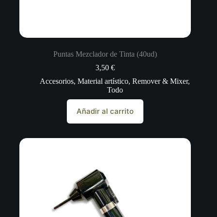
Puntas Mezclador de Tinta (40ud)
3,50
€
Accesorios
,
Material artístico
,
Remover & Mixer
,
Todo
Añadir al carrito