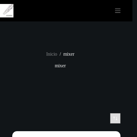
Saltar
al
contenido
Inicio
/
mixer
mixer