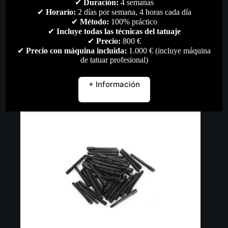
✔
Duración:
4 semanas
Mezclador de Tintas
✔
Horario:
2 días por semana, 4 horas cada día
✔
Método:
100% práctico
96,00
€
✔
Incluye todas las técnicas del tatuaje
Accesorios
,
Material artístico
,
Pigmentos
,
Todo
✔
Precio:
800 €
✔
Precio con máquina incluida:
1.000 € (incluye máquina
Añadir al carrito
de tatuar profesional)
+ Información