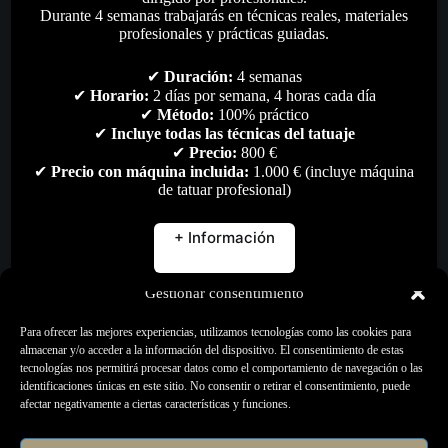
Durante 4 semanas trabajarás en técnicas reales, materiales
profesionales y prácticas guiadas.
✔
Duración:
4 semanas
✔
Horario:
2 días por semana, 4 horas cada día
✔
Método:
100% práctico
✔
Incluye todas las técnicas del tatuaje
✔
Precio:
800 €
✔
Precio con máquina incluida:
1.000 € (incluye máquina
de tatuar profesional)
+ Información
Gestionar consentimiento
Para ofrecer las mejores experiencias, utilizamos tecnologías como las cookies para
almacenar y/o acceder a la información del dispositivo. El consentimiento de estas
Jconly Epoch Wlreless Pen Máquina 2 Baterías Pack
tecnologías nos permitirá procesar datos como el comportamiento de navegación o las
identificaciones únicas en este sitio. No consentir o retirar el consentimiento, puede
525,00
€
afectar negativamente a ciertas características y funciones.
Bundles
,
Maquinas de Tatuar
,
Maquinas Pen
,
Maquinas Rotativas
,
Todo