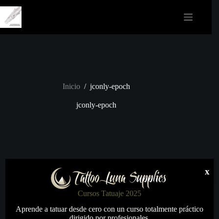
Saltar
al
contenido
Inicio
/
jconly-epoch
jconly-epoch
x
Cursos Tatuaje 2025
Aprende a tatuar desde cero con un curso totalmente práctico
dirigido por profesionales.