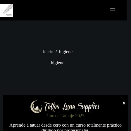
Saltar
al
contenido
Inicio
/
higiene
higiene
x
Cursos Tatuaje 2025
Aprende a tatuar desde cero con un curso totalmente práctico
dirigido por profesionales.