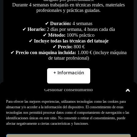
Durante 4 semanas trabajarás en técnicas reales, materiales
profesionales y prácticas guiadas.
✔
Duración:
4 semanas
✔
Horario:
2 días por semana, 4 horas cada día
✔
Método:
100% práctico
✔
Incluye todas las técnicas del tatuaje
✔
Precio:
800 €
✔
Precio con máquina incluida:
1.000 € (incluye máquina
de tatuar profesional)
+ Información
Gestionar consentimiento
Para ofrecer las mejores experiencias, utilizamos tecnologías como las cookies para
almacenar y/o acceder a la información del dispositivo. El consentimiento de estas
Dispensador de Jabón
tecnologías nos permitirá procesar datos como el comportamiento de navegación o las
identificaciones únicas en este sitio. No consentir o retirar el consentimiento, puede
20,00
€
afectar negativamente a ciertas características y funciones.
Gel & Jabones
,
Higiene & desinfección
,
Mobiliario
,
Todo