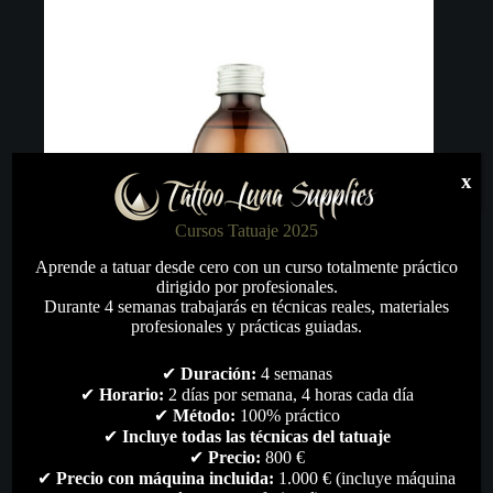
x
Cursos Tatuaje 2025
Aprende a tatuar desde cero con un curso totalmente práctico
dirigido por profesionales.
Durante 4 semanas trabajarás en técnicas reales, materiales
profesionales y prácticas guiadas.
✔
Duración:
4 semanas
✔
Horario:
2 días por semana, 4 horas cada día
Aloe Tattoo Witch Hazel
✔
Método:
100% práctico
✔
Incluye todas las técnicas del tatuaje
13,00
€
✔
Precio:
800 €
Material artístico
,
Remover & Mixer
,
Todo
✔
Precio con máquina incluida:
1.000 € (incluye máquina