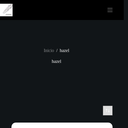
Saltar
al
contenido
Inicio
/
hazel
hazel