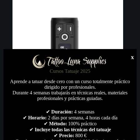
x
Cursos Tatuaje 2025
Aprende a tatuar desde cero con un curso totalmente práctico
dirigido por profesionales.
Durante 4 semanas trabajarás en técnicas reales, materiales
profesionales y prácticas guiadas.
✔
Duración:
4 semanas
Batería de Recambio Máquina Inalámbrica Tattoo
✔
Horario:
2 días por semana, 4 horas cada día
Ambition hello
✔
Método:
100% práctico
✔
Incluye todas las técnicas del tatuaje
90,95
€
✔
Precio:
800 €
Fuentes
,
Maquinas de Tatuar
,
Todo