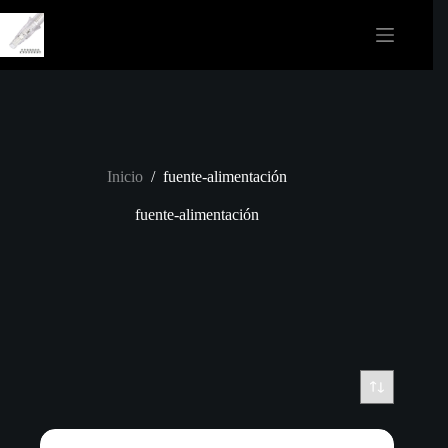
Saltar
al
contenido
Inicio
/
fuente-alimentación
fuente-alimentación