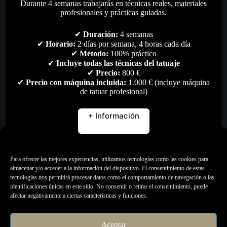
Durante 4 semanas trabajarás en técnicas reales, materiales
profesionales y prácticas guiadas.
✔
Duración:
4 semanas
✔
Horario:
2 días por semana, 4 horas cada día
✔
Método:
100% práctico
✔
Incluye todas las técnicas del tatuaje
✔
Precio:
800 €
✔
Precio con máquina incluida:
1.000 € (incluye máquina
de tatuar profesional)
+ Información
Gestionar consentimiento
Para ofrecer las mejores experiencias, utilizamos tecnologías como las cookies para
almacenar y/o acceder a la información del dispositivo. El consentimiento de estas
tecnologías nos permitirá procesar datos como el comportamiento de navegación o las
Artdriver F-Power
identificaciones únicas en este sitio. No consentir o retirar el consentimiento, puede
afectar negativamente a ciertas características y funciones.
375,00
€
Maquinas de Tatuar
,
Maquinas Pen
,
Todo
Aceptar