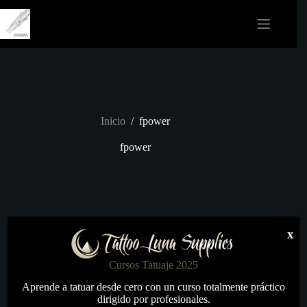
Saltar
al
contenido
Inicio
/
fpower
fpower
x
Cursos Tatuaje 2025
Aprende a tatuar desde cero con un curso totalmente práctico
dirigido por profesionales.