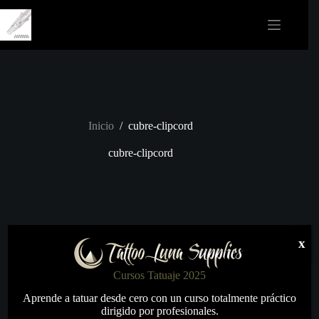
Saltar
al
contenido
Inicio
/
cubre-clipcord
cubre-clipcord
x
Cursos Tatuaje 2025
Aprende a tatuar desde cero con un curso totalmente práctico
dirigido por profesionales.