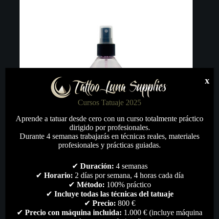
x
Cursos Tatuaje 2025
Aprende a tatuar desde cero con un curso totalmente práctico
dirigido por profesionales.
Durante 4 semanas trabajarás en técnicas reales, materiales
profesionales y prácticas guiadas.
✔
Duración:
4 semanas
✔
Horario:
2 días por semana, 4 horas cada día
PROTON Stencil Prep & Rem
✔
Método:
100% práctico
✔
Incluye todas las técnicas del tatuaje
20,50
€
✔
Precio:
800 €
Higiene & desinfección
,
Skin Care
,
Todo
✔
Precio con máquina incluida:
1.000 € (incluye máquina