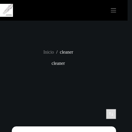
Saltar
al
contenido
Inicio
/
cleaner
cleaner