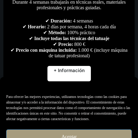
Durante 4 semanas trabajarás en técnicas reales, materiales
profesionales y prácticas guiadas.
✔
Duración:
4 semanas
✔
Horario:
2 días por semana, 4 horas cada día
✔
Método:
100% práctico
✔
Incluye todas las técnicas del tatuaje
✔
Precio:
800 €
✔
Precio con máquina incluida:
1.000 € (incluye máquina
de tatuar profesional)
+ Información
Gestionar consentimiento
Para ofrecer las mejores experiencias, utilizamos tecnologías como las cookies para
almacenar y/o acceder a la información del dispositivo. El consentimiento de estas
tecnologías nos permitirá procesar datos como el comportamiento de navegación o las
Regla Microblading Metacrilato
identificaciones únicas en este sitio. No consentir o retirar el consentimiento, puede
afectar negativamente a ciertas características y funciones.
13,00
€
Accesorios
,
Material artístico
,
Todo
Aceptar