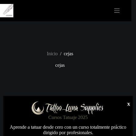
Saltar
al
contenido
Inicio
/
cejas
cejas
x
Cursos Tatuaje 2025
Aprende a tatuar desde cero con un curso totalmente práctico
dirigido por profesionales.