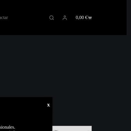
ctar
0,00
€
Carro
de
compra
x
sionales.