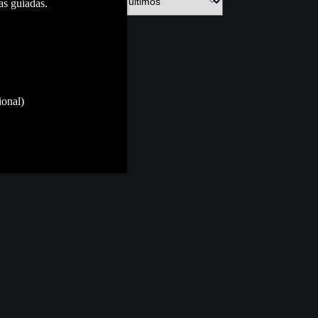
as guiadas.
ional)