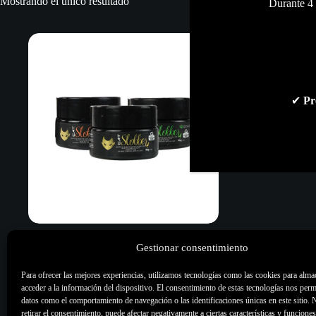
Mostrando el único resultado
Durante 4 
✔
Pr
Manteca Cat Slobber 90g
Gestionar consentimiento
9,00
€
Para ofrecer las mejores experiencias, utilizamos tecnologías como las cookies para alma
Cremas & Vaselina
,
Higiene &
acceder a la información del dispositivo. El consentimiento de estas tecnologías nos perm
desinfección
,
Skin Care
,
Todo
datos como el comportamiento de navegación o las identificaciones únicas en este sitio. 
retirar el consentimiento, puede afectar negativamente a ciertas características y funciones