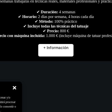
semanas trabajarás en técnicas reales, materiales profesionales y práctic
✔
Duración:
4 semanas
✔
Horario:
2 días por semana, 4 horas cada día
✔
Método:
100% práctico
✔
Incluye todas las técnicas del tatuaje
✔
Precio:
800 €
ecio con máquina incluida:
1.000 € (incluye máquina de tatuar profes
+ Información
cenar y/o
itirá procesar
No consentir o
.