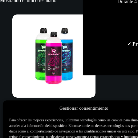
Mostrando el único resultado
Durante 4 
✔
Pr
PROTON Green/Pink/Blue Soap 1L
Gestionar consentimiento
18,00
€
Para ofrecer las mejores experiencias, utilizamos tecnologías como las cookies para alma
Gel & Jabones
,
Higiene &
acceder a la información del dispositivo. El consentimiento de estas tecnologías nos perm
desinfección
,
Todo
datos como el comportamiento de navegación o las identificaciones únicas en este sitio. 
retirar el consentimiento, puede afectar negativamente a ciertas características y funciones