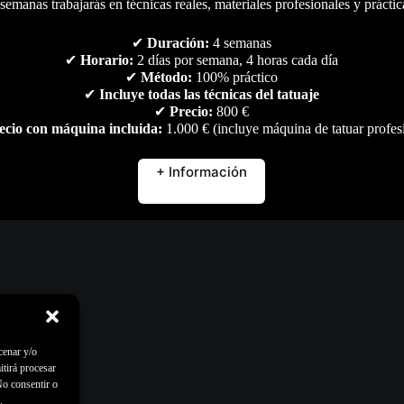
semanas trabajarás en técnicas reales, materiales profesionales y práctic
✔
Duración:
4 semanas
✔
Horario:
2 días por semana, 4 horas cada día
✔
Método:
100% práctico
✔
Incluye todas las técnicas del tatuaje
✔
Precio:
800 €
ecio con máquina incluida:
1.000 € (incluye máquina de tatuar profes
+ Información
cenar y/o
itirá procesar
No consentir o
.