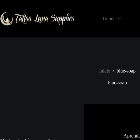
Saltar
al
contenido
Tienda
Inicio
/
blue-soap
blue-soap
Aprende 