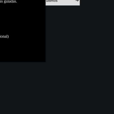
as guiadas.
ional)