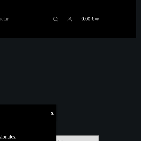
ctar
0,00
€
Carro
de
compra
x
sionales.