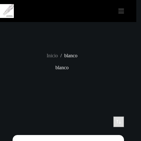
Saltar
al
contenido
Inicio
/
blanco
blanco