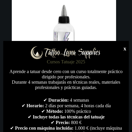
x
Cursos Tatuaje 2025
Aprende a tatuar desde cero con un curso totalmente práctico
dirigido por profesionales.
Durante 4 semanas trabajarás en técnicas reales, materiales
profesionales y prácticas guiadas.
✔
Duración:
4 semanas
✔
Horario:
2 días por semana, 4 horas cada día
Ghost White Easy Glow 240ml
✔
Método:
100% práctico
✔
Incluye todas las técnicas del tatuaje
45,00
€
✔
Precio:
800 €
Pigmentos
,
Todo
✔
Precio con máquina incluida:
1.000 € (incluye máquina