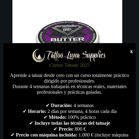
x
Cursos Tatuaje 2025
Aprende a tatuar desde cero con un curso totalmente práctico
dirigido por profesionales.
Durante 4 semanas trabajarás en técnicas reales, materiales
profesionales y prácticas guiadas.
✔
Duración:
4 semanas
✔
Horario:
2 días por semana, 4 horas cada día
PROTON Butter Efecto Anestésico
✔
Método:
100% práctico
✔
Incluye todas las técnicas del tatuaje
31,00
€
✔
Precio:
800 €
Cremas & Vaselina
,
Skin Care
,
Todo
✔
Precio con máquina incluida:
1.000 € (incluye máquina