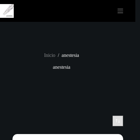
Saltar
al
contenido
Inicio
/
anestesia
anestesia