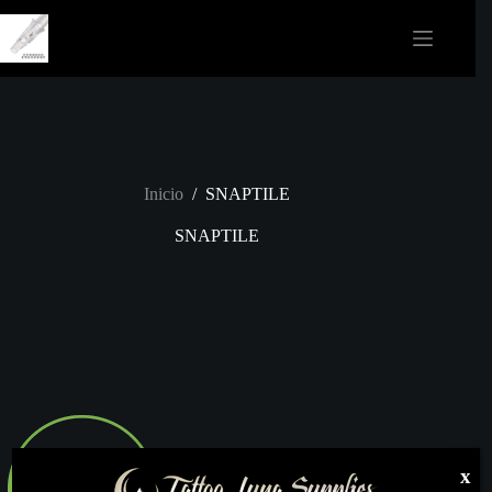
Saltar
al
contenido
Inicio
/
SNAPTILE
SNAPTILE
x